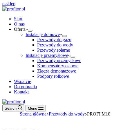
e-sklep
Start
O nas
Oferta
Instalacje domowe
Przewody do gazu
Przewody do wody
Przewody solarne
Instalacje przemysłowe
Przewody przemysłowe
Kompensatory osiowe
Złącza demontażowe
Podpory rolkowe
Wsparcie
Do pobrania
Kontakt
Search
Menu
Strona główna
Przewody do wody
PROFI M10