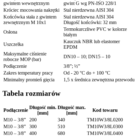
gwintem wewnętrznym
gwint G wg PN-ISO 228/1
Króciec mocowania nakrętki
Stal nierdzewna AISI 304
Końcówka stała z gwintem
Stal nierdzewna AISI 304
zewnętrznym M 10x1
Długość końcówki: 32 mm
Termokurczliwe PVC w kolorze
Osłona
białym
Kauczuk NBR lub elastomer
Uszczelka
EPDM
Maksymalne ciśnienie
DN10 – 10; DN15 – 10
robocze MOP (bar)
Podłączenie
3/8”; ½”
Zakres temperatury pracy
Od - 20 °C do + 100 °C
Minimalny promień gięcia
1,5 x średnica zewnętrzna przewodu
Tabela rozmiarów
Długość min.
Długość max.
Podłączenie
Kod towaru
[mm]
[mm]
M10 – 3/8”
200
340
TM10W3/8L0200
M10 – 3/8”
300
510
TM10W3/8L0300
M10 – 3/8”
400
680
TM10W3/8L0400