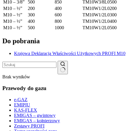
M10 – 3/8”
500
850
TM10W3/8L0500
M10 – ½”
200
400
TM10W1/2L0200
M10 – ½”
300
600
TM10W1/2L0300
M10 – ½”
400
800
TM10W1/2L0400
M10 – ½”
500
1000
TM10W1/2L0500
Do pobrania
Krajowa Deklaracja Właściwości Użytkowych PROFI M10
Brak wyników
Przewody do gazu
e-GAZ
EMIPIU
KAS-FLEX
EMIGAS – gwintowy
EMIGAS – kołnierzowy
Zestawy PROFI