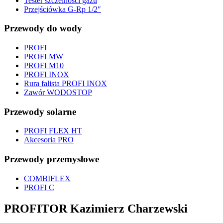
Tester szczelności gazu
Przejściówka G-Rp 1/2″
Przewody do wody
PROFI
PROFI MW
PROFI M10
PROFI INOX
Rura falista PROFI INOX
Zawór WODOSTOP
Przewody solarne
PROFI FLEX HT
Akcesoria PRO
Przewody przemysłowe
COMBIFLEX
PROFI C
PROFITOR Kazimierz Charzewski